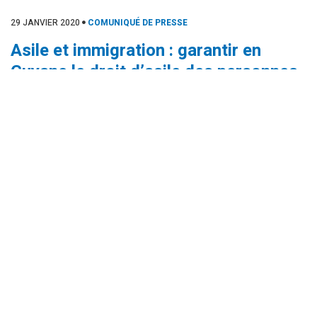
29 JANVIER 2020
COMUNIQUÉ DE PRESSE
Asile et immigration : garantir en
Guyane le droit d’asile des personnes
en besoin de protection manifeste
1 Commentaire
Laisser un commentaire
Votre email ne sera pas publié