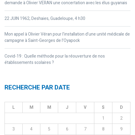
demande à Olivier VERAN une concertation avec les élus guyanais
22 JUIN 1962, Deshaies, Guadeloupe, 4 h30
Mon appel à Olivier Véran pour l’installation d’une unité médicale de
campagne à Saint-Georges de l’Oyapock
Covid-19 : Quelle méthode pour la réouverture de nos
établissements scolaires ?
RECHERCHE PAR DATE
L
M
M
J
V
S
D
1
2
3
4
5
6
7
8
9