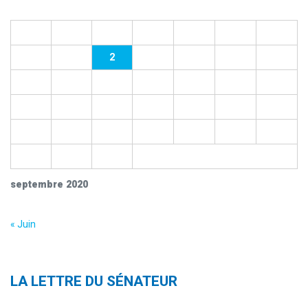
L
M
M
J
V
S
D
1
2
3
4
5
6
7
8
9
10
11
12
13
14
15
16
17
18
19
20
21
22
23
24
25
26
27
28
29
30
septembre 2020
« Juin
LA LETTRE DU SÉNATEUR