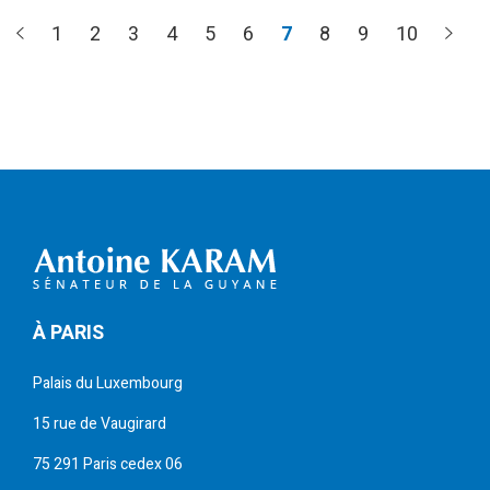
(current)
1
2
3
4
5
6
7
8
9
10
À PARIS
Palais du Luxembourg
15 rue de Vaugirard
75 291 Paris cedex 06