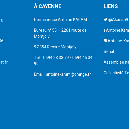
À CAYENNE
LIENS
rg
Permanence Antoine KARAM
@Akaram9
Bureau n° 55 – 2261 route de
Antoine.Kar
Montjoly
06
Antoine-Ka
97 354 Rémire Montjoly
Sénat
Tél. : 0694 23 33 79 / 0694 45 34
at.fr
Assemblée na
99
Collectivité T
Email : antoinekaram@orange.fr