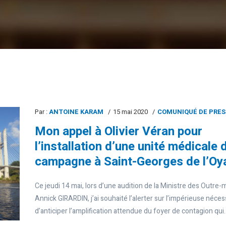
Par :
ANTOINE KARAM
15 mai 2020
COMUNIQUÉ DE PRES
Mon appel à Olivier Véran pour
l’installation d’une unité médicale 
campagne à Saint-Georges de l’O
Ce jeudi 14 mai, lors d’une audition de la Ministre des Outre-
Annick GIRARDIN, j’ai souhaité l’alerter sur l’impérieuse néces
d’anticiper l’amplification attendue du foyer de contagion qui..