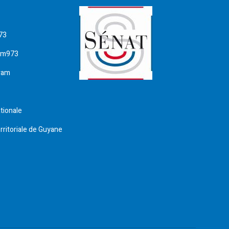
73
am973
ram
tionale
erritoriale de Guyane