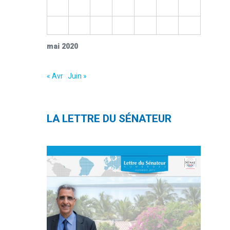
18
19
20
21
22
23
24
25
26
27
28
29
30
31
mai 2020
« Avr
Juin »
LA LETTRE DU SÉNATEUR