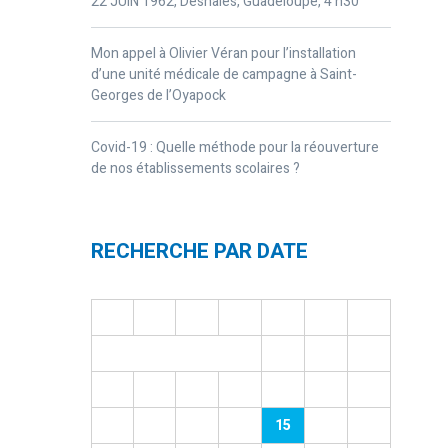
22 JUIN 1962, Deshaies, Guadeloupe, 4 h30
Mon appel à Olivier Véran pour l’installation
d’une unité médicale de campagne à Saint-
Georges de l’Oyapock
Covid-19 : Quelle méthode pour la réouverture
de nos établissements scolaires ?
RECHERCHE PAR DATE
L
M
M
J
V
S
D
1
2
3
4
5
6
7
8
9
10
11
12
13
14
15
16
17