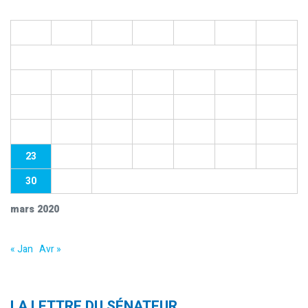
L
M
M
J
V
S
D
1
2
3
4
5
6
7
8
9
10
11
12
13
14
15
16
17
18
19
20
21
22
23
24
25
26
27
28
29
30
31
mars 2020
« Jan
Avr »
LA LETTRE DU SÉNATEUR