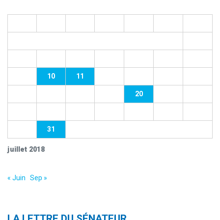
L
M
M
J
V
S
D
1
2
3
4
5
6
7
8
9
10
11
12
13
14
15
16
17
18
19
20
21
22
23
24
25
26
27
28
29
30
31
juillet 2018
« Juin
Sep »
LA LETTRE DU SÉNATEUR