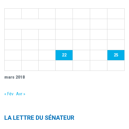
L
M
M
J
V
S
D
1
2
3
4
5
6
7
8
9
10
11
12
13
14
15
16
17
18
19
20
21
22
23
24
25
26
27
28
29
30
31
mars 2018
« Fév
Avr »
LA LETTRE DU SÉNATEUR