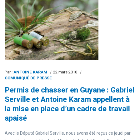
Par :
ANTOINE KARAM
22 mars 2018
COMUNIQUÉ DE PRESSE
Permis de chasser en Guyane : Gabriel
Serville et Antoine Karam appellent à
la mise en place d’un cadre de travail
apaisé
Avec le Député Gabriel Serville, nous avons été reçus ce jeudi par