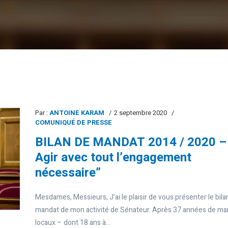
Par :
ANTOINE KARAM
2 septembre 2020
COMUNIQUÉ DE PRESSE
BILAN DE MANDAT 2014 / 2020 –
Agir avec tout l’engagement
nécessaire”
Mesdames, Messieurs, J’ai le plaisir de vous présenter le bila
mandat de mon activité de Sénateur. Après 37 années de ma
locaux – dont 18 ans à...