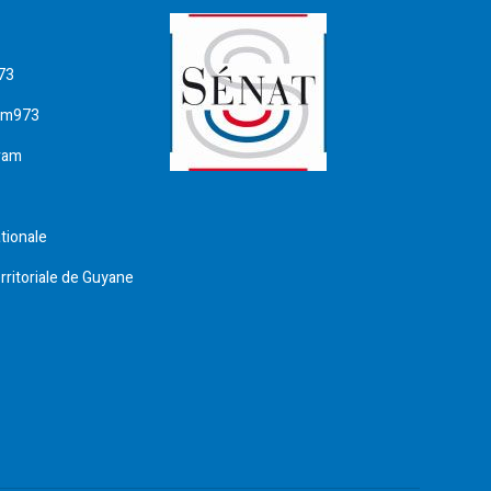
73
am973
ram
tionale
erritoriale de Guyane