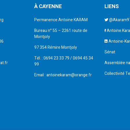
À CAYENNE
LIENS
rg
Permanence Antoine KARAM
@Akaram9
Bureau n° 55 – 2261 route de
Antoine.Kar
Montjoly
06
Antoine-Ka
97 354 Rémire Montjoly
Sénat
Tél. : 0694 23 33 79 / 0694 45 34
at.fr
Assemblée na
99
Collectivité T
Email : antoinekaram@orange.fr