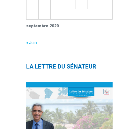
21
22
23
24
25
26
27
28
29
30
septembre 2020
« Juin
LA LETTRE DU SÉNATEUR