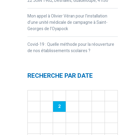
22 JUIN 1962, Deshaies, Guadeloupe, 4 h30
Mon appel à Olivier Véran pour l’installation
d’une unité médicale de campagne à Saint-
Georges de l’Oyapock
Covid-19 : Quelle méthode pour la réouverture
de nos établissements scolaires ?
RECHERCHE PAR DATE
L
M
M
J
V
S
D
1
2
3
4
5
6
7
8
9
10
11
12
13
14
15
16
17
18
19
20